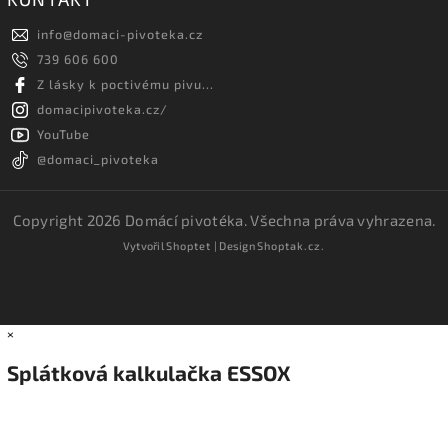
info
@
domaci-pivoteka.cz
739 606 600
Z lásky k poctivému pivu...
domacipivoteka.cz/
YouTube
@domaci_pivoteka
Copyright 2026
Domácí pivotéka
. Všechna práva vyhrazena.
Vytvořil
Shoptet
| Design
Shoptak.cz.
×
Splátková kalkulačka ESSOX