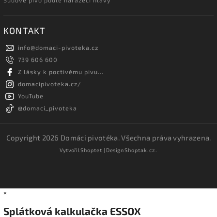
KONTAKT
info
@
domaci-pivoteka.cz
739 606 600
Z lásky k poctivému pivu...
domacipivoteka.cz/
YouTube
@domaci_pivoteka
Copyright 2026
Domácí pivotéka
. Všechna práva vyhrazena.
Vytvořil
Shoptet
| Design
Shoptak.cz.
×
Splátková kalkulačka ESSOX