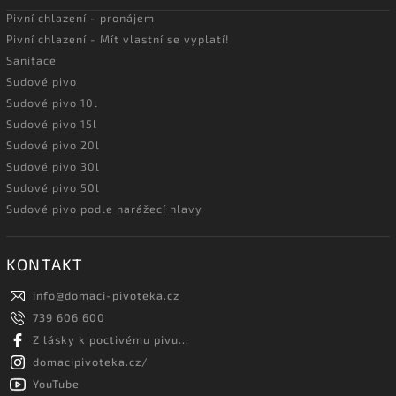
Pivní chlazení - pronájem
Pivní chlazení - Mít vlastní se vyplatí!
Sanitace
Sudové pivo
Sudové pivo 10l
Sudové pivo 15l
Sudové pivo 20l
Sudové pivo 30l
Sudové pivo 50l
Sudové pivo podle narážecí hlavy
KONTAKT
info
@
domaci-pivoteka.cz
739 606 600
Z lásky k poctivému pivu...
domacipivoteka.cz/
YouTube