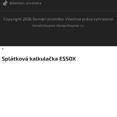
@domaci_pivoteka
Copyright 2026
Domácí pivotéka
. Všechna práva vyhrazena.
Vytvořil
Shoptet
| Design
Shoptak.cz.
×
Splátková kalkulačka ESSOX