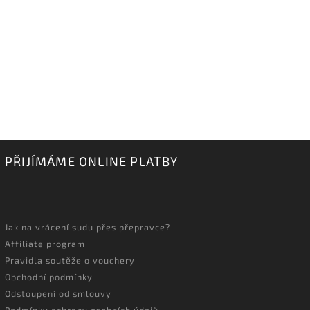
PŘIJÍMÁME ONLINE PLATBY
Jak na vrácení sudu přes přepravce?
Affiliate program
Pravidla soutěže o vouchery
Obchodní podmínky
Odstoupení od smlouvy
Podmínky ochrany osobních údajů