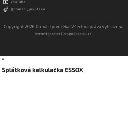
YouTube
@domaci_pivoteka
Copyright 2026
Domácí pivotéka
. Všechna práva vyhrazena.
Vytvořil
Shoptet
| Design
Shoptak.cz.
×
Splátková kalkulačka ESSOX