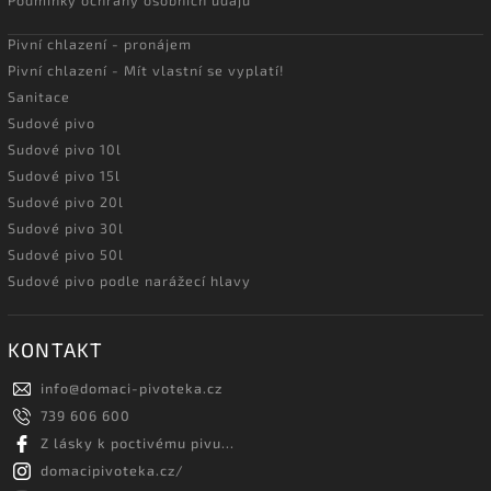
Pivní chlazení - pronájem
Pivní chlazení - Mít vlastní se vyplatí!
Sanitace
Sudové pivo
Sudové pivo 10l
Sudové pivo 15l
Sudové pivo 20l
Sudové pivo 30l
Sudové pivo 50l
Sudové pivo podle narážecí hlavy
KONTAKT
info
@
domaci-pivoteka.cz
739 606 600
Z lásky k poctivému pivu...
domacipivoteka.cz/