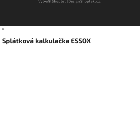
Vytvořil
Shoptet
| Design
Shoptak.cz.
×
Splátková kalkulačka ESSOX