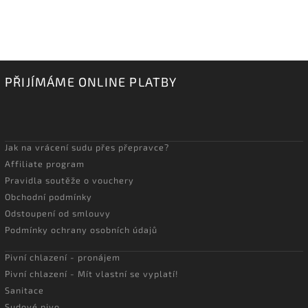
PŘIJÍMÁME ONLINE PLATBY
Jak na vrácení sudu přes přepravce?
Affiliate program
Pravidla soutěže o vouchery
Obchodní podmínky
Odstoupení od smlouvy
Podmínky ochrany osobních údajů
Pivní chlazení - pronájem
Pivní chlazení - Mít vlastní se vyplatí!
Sanitace
Sudové pivo