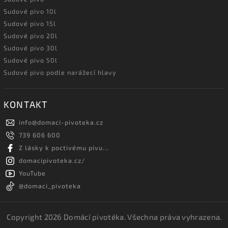
Sudové pivo 10l
Sudové pivo 15l
Sudové pivo 20l
Sudové pivo 30l
Sudové pivo 50l
Sudové pivo podle narážecí hlavy
KONTAKT
info
@
domaci-pivoteka.cz
739 606 600
Z lásky k poctivému pivu...
domacipivoteka.cz/
YouTube
@domaci_pivoteka
Copyright 2026
Domácí pivotéka
. Všechna práva vyhrazena.