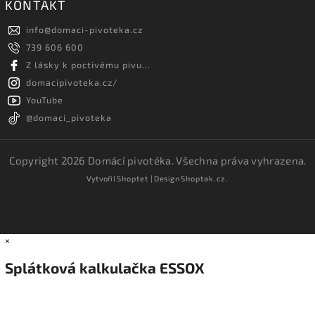
KONTAKT
info
@
domaci-pivoteka.cz
739 606 600
Z lásky k poctivému pivu...
domacipivoteka.cz/
YouTube
@domaci_pivoteka
Copyright 2026
Domácí pivotéka
. Všechna práva vyhrazena.
Vytvořil
Shoptet
| Design
Shoptak.cz.
×
Splátková kalkulačka ESSOX