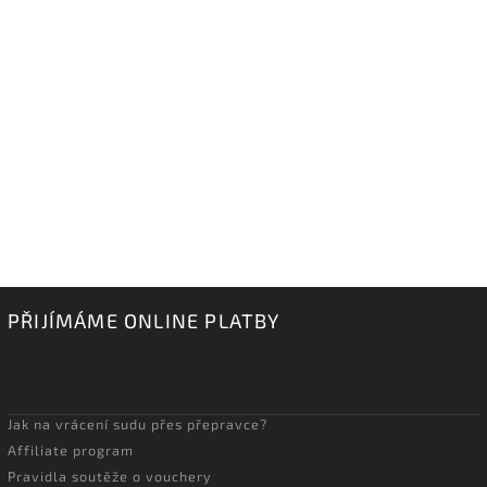
PŘIJÍMÁME ONLINE PLATBY
Jak na vrácení sudu přes přepravce?
Affiliate program
Pravidla soutěže o vouchery