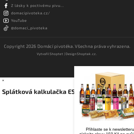
Z lásky k poctivému pivu...
domacipivoteka.cz/
YouTube
@domaci_pivoteka
Copyright 2026
Domácí pivotéka
. Všechna práva vyhrazena.
Vytvořil
Shoptet
| Design
Shoptak.cz.
×
Splátková kalkulačka ESSOX
Přihlaste se k newsletter
získejte slevu 150 Kč na svůj