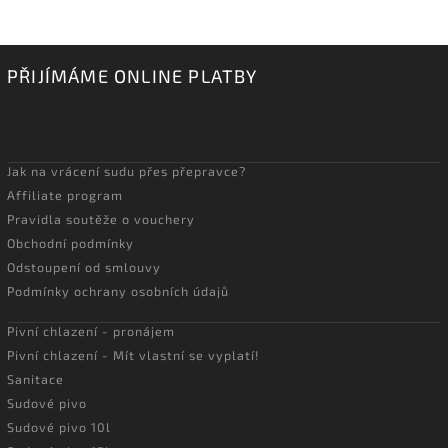
PŘIJÍMÁME ONLINE PLATBY
Jak na vrácení sudu přes přepravce?
Affiliate program
Pravidla soutěže o vouchery
Obchodní podmínky
Odstoupení od smlouvy
Podmínky ochrany osobních údajů
Pivní chlazení - pronájem
Pivní chlazení - Mít vlastní se vyplatí!
Sanitace
Sudové pivo
Sudové pivo 10l