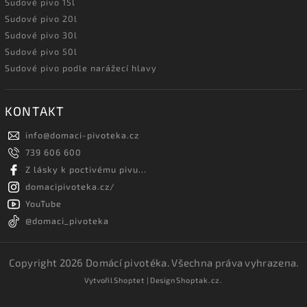
Sudové pivo 15l
Sudové pivo 20l
Sudové pivo 30l
Sudové pivo 50l
Sudové pivo podle narážecí hlavy
KONTAKT
info
@
domaci-pivoteka.cz
739 606 600
Z lásky k poctivému pivu...
domacipivoteka.cz/
YouTube
@domaci_pivoteka
Copyright 2026
Domácí pivotéka
. Všechna práva vyhrazena.
Vytvořil
Shoptet
| Design
Shoptak.cz.