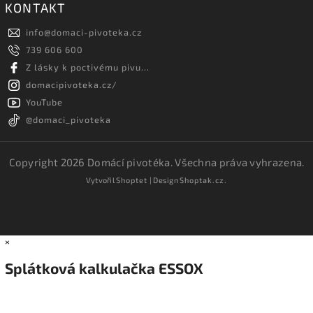
KONTAKT
info
@
domaci-pivoteka.cz
739 606 600
Z lásky k poctivému pivu...
domacipivoteka.cz/
YouTube
@domaci_pivoteka
Copyright 2026
Domácí pivotéka
. Všechna práva vyhrazena.
Vytvořil
Shoptet
| Design
Shoptak.cz.
×
Splátková kalkulačka ESSOX