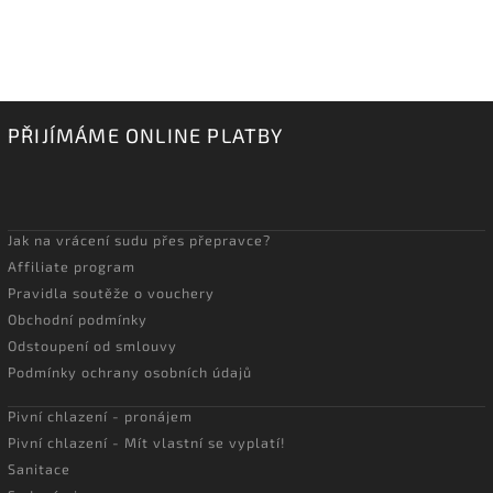
PŘIJÍMÁME ONLINE PLATBY
Jak na vrácení sudu přes přepravce?
Affiliate program
Pravidla soutěže o vouchery
Obchodní podmínky
Odstoupení od smlouvy
Podmínky ochrany osobních údajů
Pivní chlazení - pronájem
Pivní chlazení - Mít vlastní se vyplatí!
Sanitace