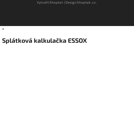
Vytvořil
Shoptet
| Design
Shoptak.cz.
×
Splátková kalkulačka ESSOX