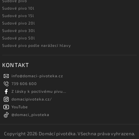
Sudové pivo
Sudové pivo 10l
Sudové pivo 15l
Sudové pivo 20l
Sudové pivo 30l
Sudové pivo 50l
Sudové pivo podle narážecí hlavy
KONTAKT
info
@
domaci-pivoteka.cz
739 606 600
Z lásky k poctivému pivu...
domacipivoteka.cz/
YouTube
@domaci_pivoteka
Copyright 2026
Domácí pivotéka
. Všechna práva vyhrazena.