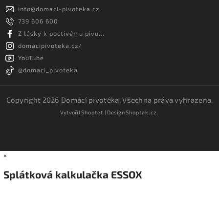
info
@
domaci-pivoteka.cz
739 606 600
Z lásky k poctivému pivu...
domacipivoteka.cz/
YouTube
@domaci_pivoteka
Copyright 2026
Domácí pivotéka
. Všechna práva vyhrazena.
Vytvořil
Shoptet
| Design
Shoptak.cz.
×
Splátková kalkulačka ESSOX