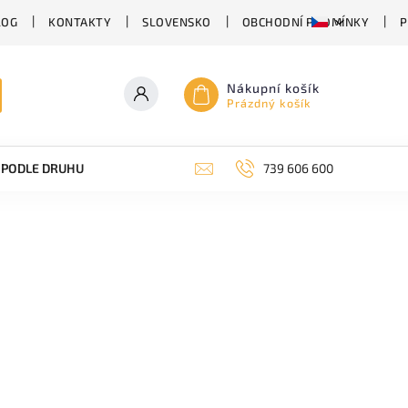
LOG
KONTAKTY
SLOVENSKO
OBCHODNÍ PODMÍNKY
P
Nákupní košík
Prázdný košík
PODLE DRUHU PIVA
SUDOVÉ PIVO
739 606 600
PIVO V PLECHU