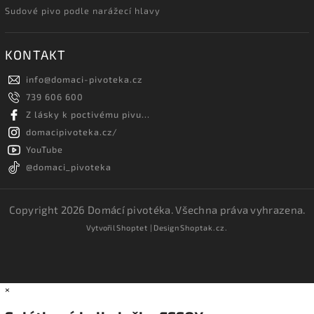
Sudové pivo podle narážecí hlavy
KONTAKT
info
@
domaci-pivoteka.cz
739 606 600
Z lásky k poctivému pivu...
domacipivoteka.cz/
YouTube
@domaci_pivoteka
Copyright 2026
Domácí pivotéka
. Všechna práva vyhrazena.
Vytvořil
Shoptet
| Design
Shoptak.cz.
×