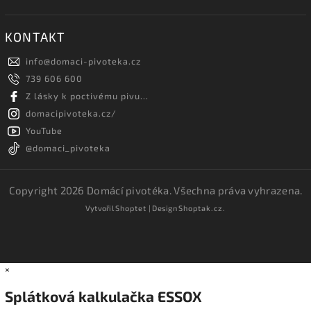
KONTAKT
info
@
domaci-pivoteka.cz
739 606 600
Z lásky k poctivému pivu...
domacipivoteka.cz/
YouTube
@domaci_pivoteka
Copyright 2026
Domácí pivotéka
. Všechna práva vyhrazena.
Vytvořil
Shoptet
| Design
Shoptak.cz.
×
Splátková kalkulačka ESSOX