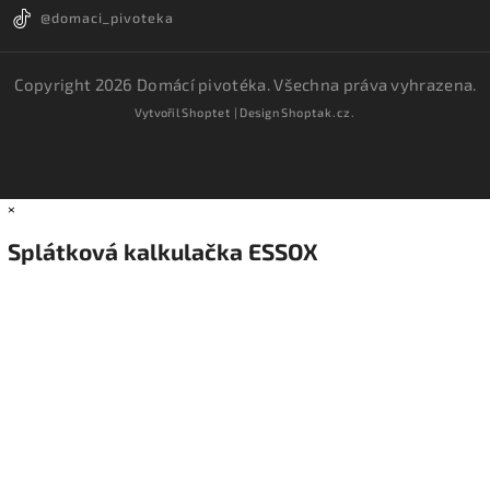
@domaci_pivoteka
Copyright 2026
Domácí pivotéka
. Všechna práva vyhrazena.
Vytvořil
Shoptet
| Design
Shoptak.cz.
×
Splátková kalkulačka ESSOX