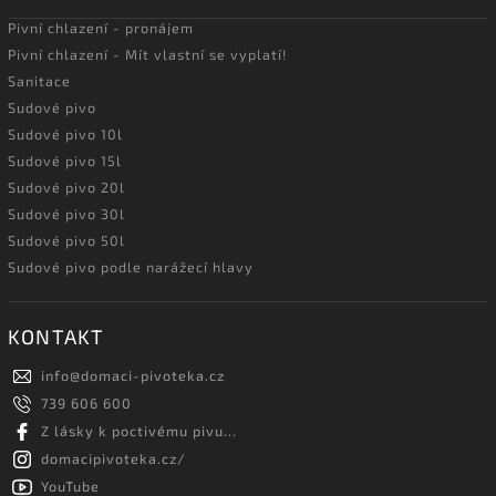
Pivní chlazení - pronájem
Pivní chlazení - Mít vlastní se vyplatí!
Sanitace
Sudové pivo
Sudové pivo 10l
Sudové pivo 15l
Sudové pivo 20l
Sudové pivo 30l
Sudové pivo 50l
Sudové pivo podle narážecí hlavy
KONTAKT
info
@
domaci-pivoteka.cz
739 606 600
Z lásky k poctivému pivu...
domacipivoteka.cz/
YouTube