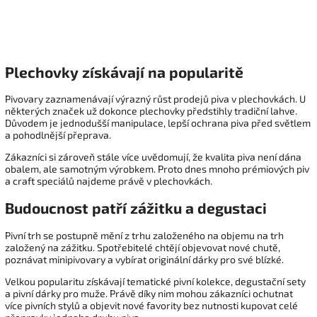
Plechovky získávají na popularitě
Pivovary zaznamenávají výrazný růst prodejů piva v plechovkách. U
některých značek už dokonce plechovky předstihly tradiční lahve.
Důvodem je jednodušší manipulace, lepší ochrana piva před světlem
a pohodlnější přeprava.
Zákazníci si zároveň stále více uvědomují, že kvalita piva není dána
obalem, ale samotným výrobkem. Proto dnes mnoho prémiových piv
a craft speciálů najdeme právě v plechovkách.
Budoucnost patří zážitku a degustaci
Pivní trh se postupně mění z trhu založeného na objemu na trh
založený na zážitku. Spotřebitelé chtějí objevovat nové chutě,
poznávat minipivovary a vybírat originální dárky pro své blízké.
Velkou popularitu získávají tematické pivní kolekce, degustační sety
a pivní dárky pro muže. Právě díky nim mohou zákazníci ochutnat
více pivních stylů a objevit nové favority bez nutnosti kupovat celé