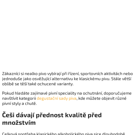
Zákazníci si nealko pivo vybírají při řízení, sportovních aktivitách nebo
jednoduše jako osvěžující alternativu ke klasickému pivu. Stále větší
oblibě se těší také ochucené varianty.
Pokud hledáte zajímavé pivní speciality na ochutnání, doporučujeme
navštívit kategorii
degustační sady piva
, kde můžete objevit různé
pivní styly a chutě.
Češi dávají přednost kvalitě před
množstvím
Celková spotřeba klasického alkoholického piva sice dlouhodobě