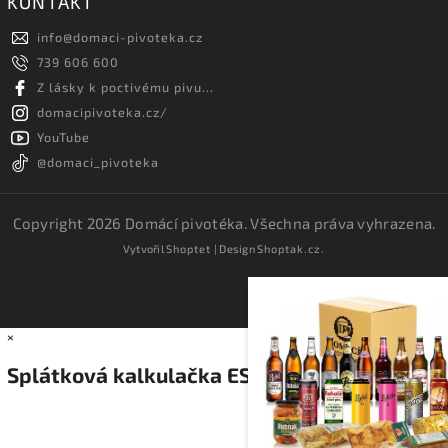
KONTAKT
info
@
domaci-pivoteka.cz
739 606 600
Z lásky k poctivému pivu...
domacipivoteka.cz/
YouTube
@domaci_pivoteka
Copyright 2026
Domácí pivotéka
. Všechna práva vyhrazena.
Vytvořil
Shoptet
| Design
Shoptak.cz.
×
Splátková kalkulačka ESSOX