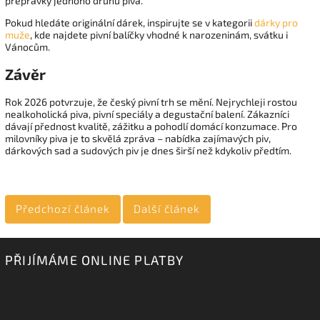
přepravky jednoho druhu piva.
Pokud hledáte originální dárek, inspirujte se v kategorii
dárky pro
muže
, kde najdete pivní balíčky vhodné k narozeninám, svátku i
Vánocům.
Závěr
Rok 2026 potvrzuje, že český pivní trh se mění. Nejrychleji rostou
nealkoholická piva, pivní speciály a degustační balení. Zákazníci
dávají přednost kvalitě, zážitku a pohodlí domácí konzumace. Pro
milovníky piva je to skvělá zpráva – nabídka zajímavých piv,
dárkových sad a sudových piv je dnes širší než kdykoliv předtím.
Předchozí článek
Další článek
PŘIJÍMÁME ONLINE PLATBY