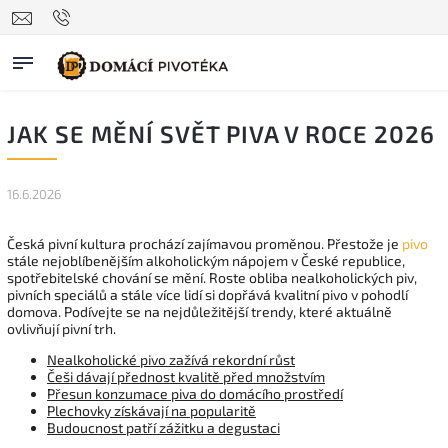
JAK SE MĚNÍ SVĚT PIVA V ROCE 2026
16.6.2026
Česká pivní kultura prochází zajímavou proměnou. Přestože je
pivo
stále nejoblíbenějším alkoholickým nápojem v České republice,
spotřebitelské chování se mění. Roste obliba nealkoholických piv,
pivních speciálů a stále více lidí si dopřává kvalitní pivo v pohodlí
domova. Podívejte se na nejdůležitější trendy, které aktuálně
ovlivňují pivní trh.
Nealkoholické pivo zažívá rekordní růst
Češi dávají přednost kvalitě před množstvím
Přesun konzumace piva do domácího prostředí
Plechovky získávají na popularitě
Budoucnost patří zážitku a degustaci