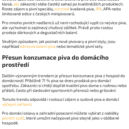
klesá,
ale
zákazníci stále častěji sahají po kvalitnějších produktech.
Roste zájem o pivní speciály,
svrchně
kvašená piva,
IPA
, APA nebo
limitované edice z českých minipivovarů.
Pro mnoho pivních nadšenců už není rozhodující vypít co nejvíce piva,
ale vychutnat si zajímavý chuťový zážitek. Právě proto rostou
prodeje dárkových a degustačních balení.
Skvělým způsobem, jak poznat nové pivovary a pivní styly, jsou
například
dárková balení piva
nebo tematické pivní sety.
Přesun konzumace piva do domácího
prostředí
Dalším významným trendem je přesun konzumace piva z hospod do
domácností. Přibližně 71 % piva se dnes prodává pro domácí
spotřebu. Zákazníci si chtějí dopřát kvalitní pivo doma s rodinou nebo
přáteli, často při sledování sportovních přenosů nebo grilování.
Tomuto trendu odpovídá i rostoucí zájem o sudová piva a domácí
výčepní zařízení
.
Pro domácí oslavy a zahradní posezení můžete vybírat z nabídky
pivních sudů
, které umožní načepovat pivo stejně jako v oblíbené
hospodě.