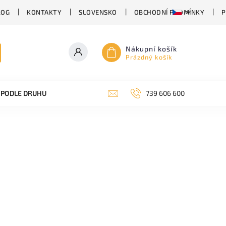
LOG
KONTAKTY
SLOVENSKO
OBCHODNÍ PODMÍNKY
P
Nákupní košík
Prázdný košík
PODLE DRUHU PIVA
SUDOVÉ PIVO
739 606 600
PIVO V PLECHU