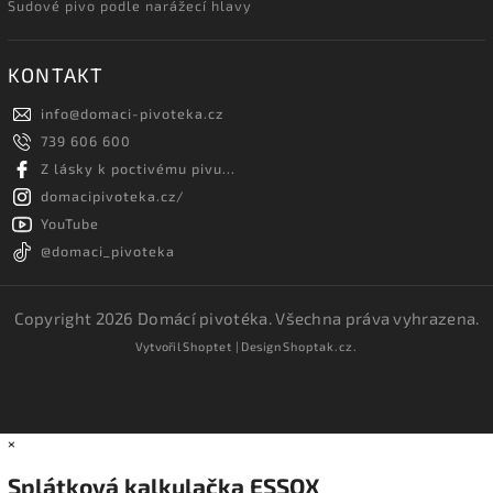
Sudové pivo podle narážecí hlavy
KONTAKT
info
@
domaci-pivoteka.cz
739 606 600
Z lásky k poctivému pivu...
domacipivoteka.cz/
YouTube
@domaci_pivoteka
Copyright 2026
Domácí pivotéka
. Všechna práva vyhrazena.
Vytvořil
Shoptet
| Design
Shoptak.cz.
×
Splátková kalkulačka ESSOX