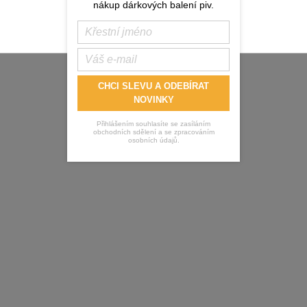
nákup dárkových balení piv.
CHCI SLEVU A ODEBÍRAT
NOVINKY
Přihlášením souhlasíte se zasíláním
obchodních sdělení a se zpracováním
osobních údajů.