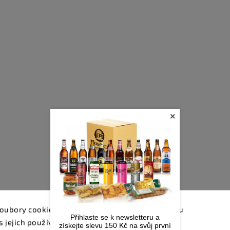
×
oubory cookie. Dalším procházením tohoto webu
Přihlaste se k newsletteru a
s jejich používáním.. Více informací
zde
.
získejte slevu 150 Kč na svůj první