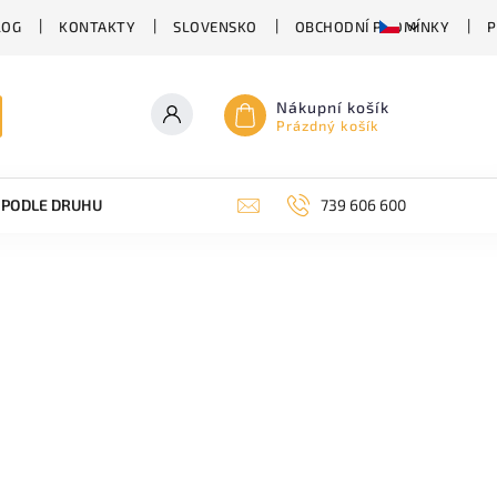
LOG
KONTAKTY
SLOVENSKO
OBCHODNÍ PODMÍNKY
P
Nákupní košík
Prázdný košík
PODLE DRUHU PIVA
SUDOVÉ PIVO
739 606 600
PIVO V PLECHU