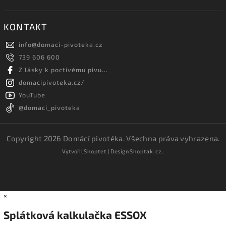
KONTAKT
info
@
domaci-pivoteka.cz
739 606 600
Z lásky k poctivému pivu...
domacipivoteka.cz/
YouTube
@domaci_pivoteka
Copyright 2026
Domácí pivotéka
. Všechna práva vyhrazena.
Vytvořil
Shoptet
| Design
Shoptak.cz.
×
Splátková kalkulačka ESSOX