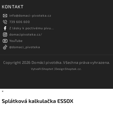
KONTAKT
info
@
domaci-pivoteka.cz
739 606 600
Z lásky k poctivému pivu...
domacipivoteka.cz/
YouTube
@domaci_pivoteka
Copyright 2026
Domácí pivotéka
. Všechna práva vyhrazena.
Vytvořil
Shoptet
| Design
Shoptak.cz.
×
Splátková kalkulačka ESSOX