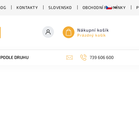
LOG
KONTAKTY
SLOVENSKO
OBCHODNÍ PODMÍNKY
P
Nákupní košík
Prázdný košík
PODLE DRUHU PIVA
SUDOVÉ PIVO
739 606 600
PIVO V PLECHU