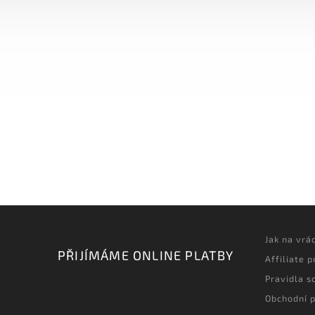
Jak na vrá
PŘIJÍMÁME ONLINE PLATBY
Affiliate 
Pravidla s
Obchodní 