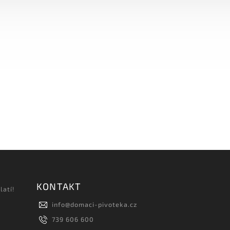
KONTAKT
latí!
info
@
domaci-pivoteka.cz
739 606 600