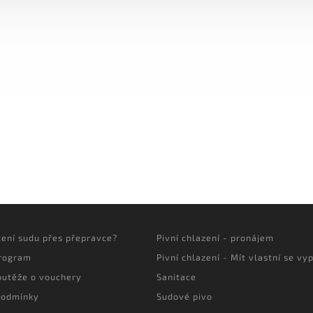
cení sudu přes přepravce?
Pivní chlazení - pronájem
program
Pivní chlazení - Mít vlastní se vyp
outěže o vouchery
Sanitace
podmínky
Sudové pivo