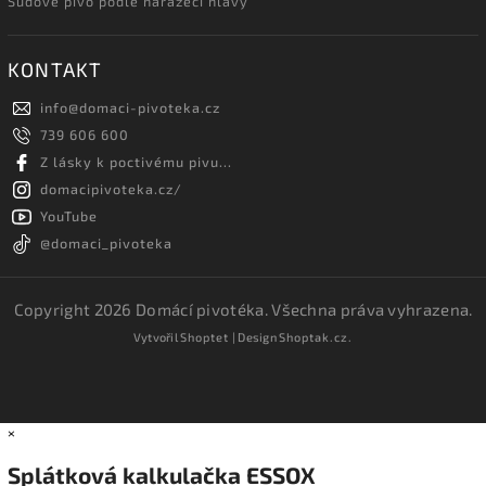
Sudové pivo podle narážecí hlavy
KONTAKT
info
@
domaci-pivoteka.cz
739 606 600
Z lásky k poctivému pivu...
domacipivoteka.cz/
YouTube
@domaci_pivoteka
Copyright 2026
Domácí pivotéka
. Všechna práva vyhrazena.
Vytvořil
Shoptet
| Design
Shoptak.cz.
×
Splátková kalkulačka ESSOX