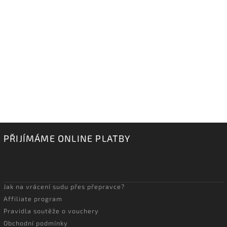
PŘIJÍMÁME ONLINE PLATBY
Jak na vrácení sudu přes přepravce?
Affiliate program
Pravidla soutěže o vouchery
Obchodní podmínky