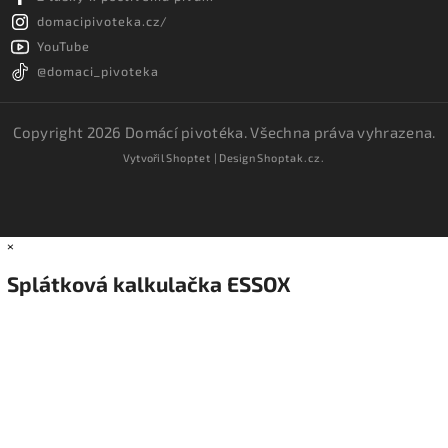
domacipivoteka.cz/
YouTube
@domaci_pivoteka
Copyright 2026
Domácí pivotéka
. Všechna práva vyhrazena.
Vytvořil
Shoptet
| Design
Shoptak.cz.
×
Splátková kalkulačka ESSOX