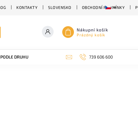
LOG
KONTAKTY
SLOVENSKO
OBCHODNÍ PODMÍNKY
P
Nákupní košík
Prázdný košík
PODLE DRUHU PIVA
SUDOVÉ PIVO
739 606 600
PIVO V PLECHU