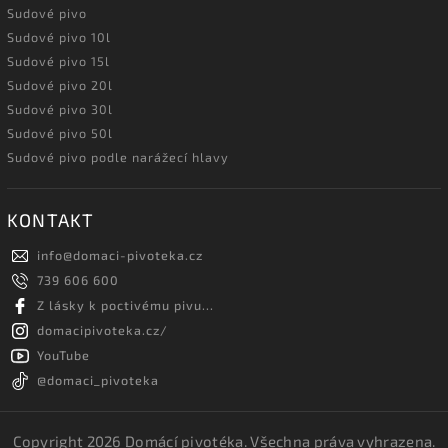
Sudové pivo
Sudové pivo 10l
Sudové pivo 15l
Sudové pivo 20l
Sudové pivo 30l
Sudové pivo 50l
Sudové pivo podle narážecí hlavy
KONTAKT
info
@
domaci-pivoteka.cz
739 606 600
Z lásky k poctivému pivu...
domacipivoteka.cz/
YouTube
@domaci_pivoteka
Copyright 2026
Domácí pivotéka
. Všechna práva vyhrazena.