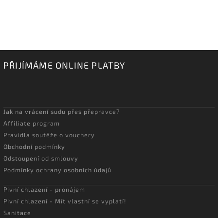
PŘIJÍMÁME ONLINE PLATBY
Jak na vrácení sudu přes přepravce?
Affiliate program
Pravidla soutěže o vouchery
Obchodní podmínky
Odstoupení od smlouvy
Podmínky ochrany osobních údajů
Pivní chlazení - pronájem
Pivní chlazení - Mít vlastní se vyplatí!
Sanitace