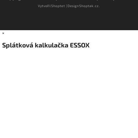
Vytvořil
Shoptet
| Design
Shoptak.cz.
×
Splátková kalkulačka ESSOX