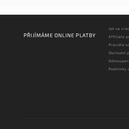
Jak na vrá
PŘIJÍMÁME ONLINE PLATBY
Affiliate 
Pravidla s
Obchodní 
Odstoupen
Podmínky 