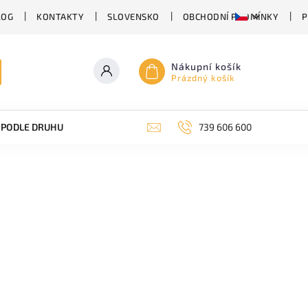
LOG
KONTAKTY
SLOVENSKO
OBCHODNÍ PODMÍNKY
P
Nákupní košík
Prázdný košík
PODLE DRUHU PIVA
SUDOVÉ PIVO
739 606 600
PIVO V PLECHU