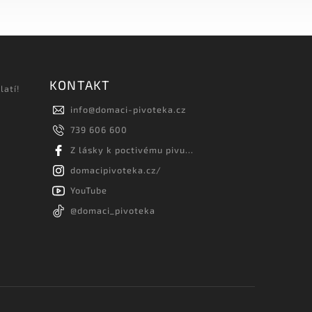
KONTAKT
latí!
info
@
domaci-pivoteka.cz
739 606 600
Z lásky k poctivému pivu...
domacipivoteka.cz/
YouTube
@domaci_pivoteka