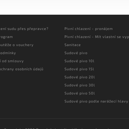
cení sudu přes přepravce?
Pivní chlazení - pronájem
program
Pivní chlazení - Mít vlastní se vyp
outěže o vouchery
Sanitace
podmínky
Sudové pivo
í od smlouvy
Sudové pivo 10l
ochrany osobních údajů
Sudové pivo 15l
Sudové pivo 20l
Sudové pivo 30l
Sudové pivo 50l
Sudové pivo podle narážecí hlavy