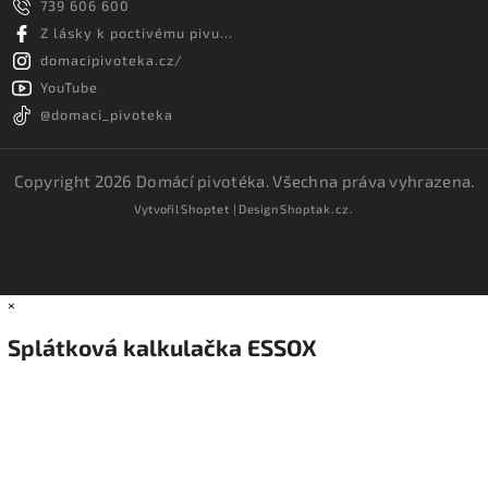
739 606 600
Z lásky k poctivému pivu...
domacipivoteka.cz/
YouTube
@domaci_pivoteka
Copyright 2026
Domácí pivotéka
. Všechna práva vyhrazena.
Vytvořil
Shoptet
| Design
Shoptak.cz.
×
Splátková kalkulačka ESSOX