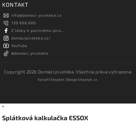
KONTAKT
info
@
domaci-pivoteka.cz
739 606 600
Z lásky k poctivému pivu...
domacipivoteka.cz/
YouTube
@domaci_pivoteka
Copyright 2026
Domácí pivotéka
. Všechna práva vyhrazena.
Vytvořil
Shoptet
| Design
Shoptak.cz.
×
Splátková kalkulačka ESSOX