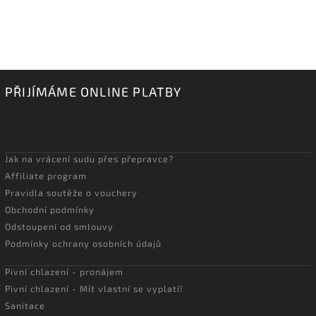
PŘIJÍMÁME ONLINE PLATBY
Jak na vrácení sudu přes přepravce?
Affiliate program
Pravidla soutěže o vouchery
Obchodní podmínky
Odstoupení od smlouvy
Podmínky ochrany osobních údajů
Pivní chlazení - pronájem
Pivní chlazení - Mít vlastní se vyplatí!
Sanitace