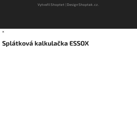
Vytvořil
Shoptet
| Design
Shoptak.cz.
×
Splátková kalkulačka ESSOX