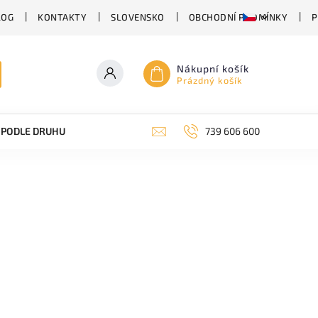
LOG
KONTAKTY
SLOVENSKO
OBCHODNÍ PODMÍNKY
P
Nákupní košík
Prázdný košík
PODLE DRUHU PIVA
SUDOVÉ PIVO
739 606 600
PIVO V PLECHU