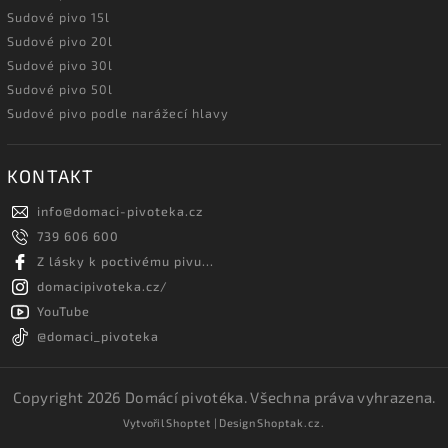
Sudové pivo 15l
Sudové pivo 20l
Sudové pivo 30l
Sudové pivo 50l
Sudové pivo podle narážecí hlavy
KONTAKT
info
@
domaci-pivoteka.cz
739 606 600
Z lásky k poctivému pivu...
domacipivoteka.cz/
YouTube
@domaci_pivoteka
Copyright 2026
Domácí pivotéka
. Všechna práva vyhrazena.
Vytvořil
Shoptet
| Design
Shoptak.cz.