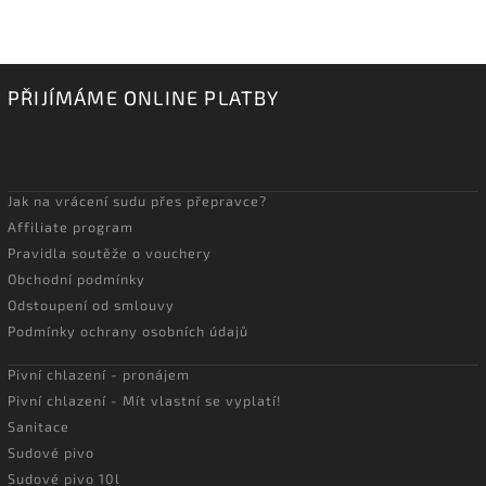
PŘIJÍMÁME ONLINE PLATBY
Jak na vrácení sudu přes přepravce?
Affiliate program
Pravidla soutěže o vouchery
Obchodní podmínky
Odstoupení od smlouvy
Podmínky ochrany osobních údajů
Pivní chlazení - pronájem
Pivní chlazení - Mít vlastní se vyplatí!
Sanitace
Sudové pivo
Sudové pivo 10l