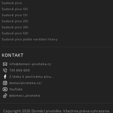
Sudové pivo
Sudové pivo 10l
Sudové pivo 15l
Sudové pivo 20l
Sudové pivo 30l
Sudové pivo 50l
Sudové pivo podle narážecí hlavy
KONTAKT
info
@
domaci-pivoteka.cz
739 606 600
Z lásky k poctivému pivu...
domacipivoteka.cz/
YouTube
@domaci_pivoteka
Copyright 2026
Domácí pivotéka
. Všechna práva vyhrazena.