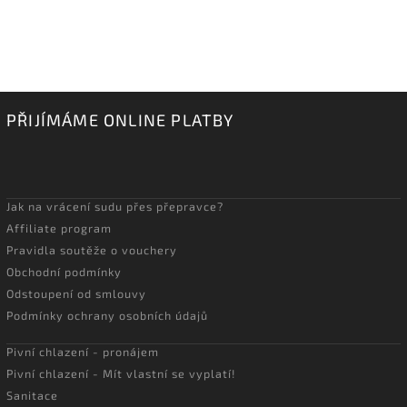
PŘIJÍMÁME ONLINE PLATBY
Jak na vrácení sudu přes přepravce?
Affiliate program
Pravidla soutěže o vouchery
Obchodní podmínky
Odstoupení od smlouvy
Podmínky ochrany osobních údajů
Pivní chlazení - pronájem
Pivní chlazení - Mít vlastní se vyplatí!
Sanitace