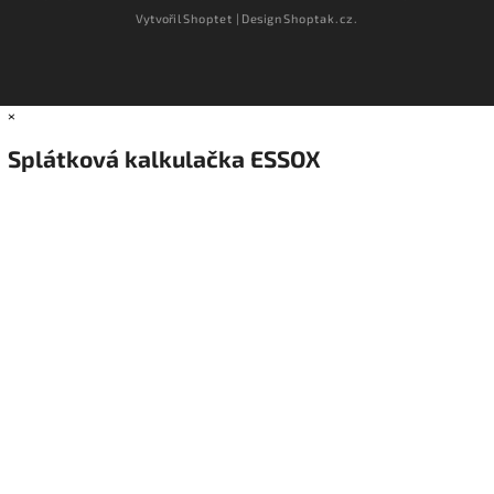
Vytvořil
Shoptet
| Design
Shoptak.cz.
×
Splátková kalkulačka ESSOX