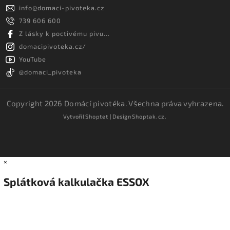
info
@
domaci-pivoteka.cz
739 606 600
Z lásky k poctivému pivu...
domacipivoteka.cz/
YouTube
@domaci_pivoteka
Copyright 2026
Domácí pivotéka
. Všechna práva vyhrazena.
Vytvořil
Shoptet
| Design
Shoptak.cz.
×
Splátková kalkulačka ESSOX