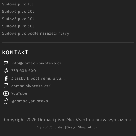
Sudové pivo 15l
Sudové pivo 20l
Sudové pivo 30l
Sudové pivo 50l
Sudové pivo podle narážecí hlavy
KONTAKT
info
@
domaci-pivoteka.cz
739 606 600
Z lásky k poctivému pivu...
domacipivoteka.cz/
YouTube
@domaci_pivoteka
Copyright 2026
Domácí pivotéka
. Všechna práva vyhrazena.
Vytvořil
Shoptet
| Design
Shoptak.cz.