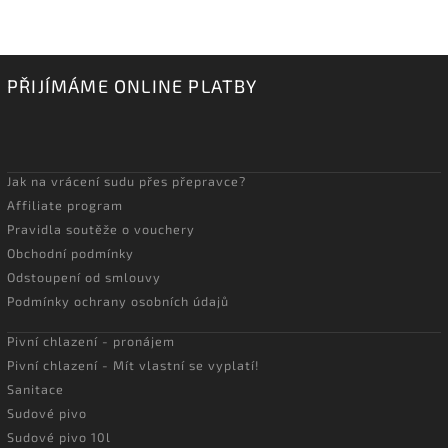
PŘIJÍMÁME ONLINE PLATBY
Jak na vrácení sudu přes přepravce?
Affiliate program
Pravidla soutěže o vouchery
Obchodní podmínky
Odstoupení od smlouvy
Podmínky ochrany osobních údajů
Pivní chlazení - pronájem
Pivní chlazení - Mít vlastní se vyplatí!
Sanitace
Sudové pivo
Sudové pivo 10l