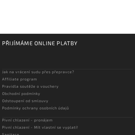
PŘIJÍMÁME ONLINE PLATBY
Jak na vrácení sudu přes přepravce?
Affiliate program
Pravidla soutěže o vouchery
Obchodní podmínky
Odstoupení od smlouvy
Podmínky ochrany osobních údajů
Pivní chlazení - pronájem
Pivní chlazení - Mít vlastní se vyplatí!
Sanitace