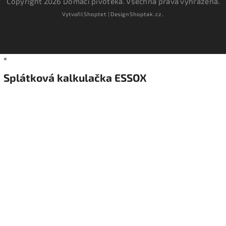
Copyright 2026
Domácí pivotéka
. Všechna práva vyhrazena.
Vytvořil
Shoptet
| Design
Shoptak.cz.
×
Splátková kalkulačka ESSOX