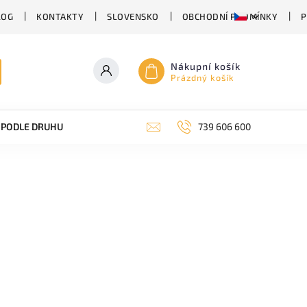
LOG
KONTAKTY
SLOVENSKO
OBCHODNÍ PODMÍNKY
P
Nákupní košík
Prázdný košík
PODLE DRUHU PIVA
SUDOVÉ PIVO
739 606 600
PIVO V PLECHU