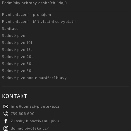
Podmínky ochrany osobních údajů
Pivní chlazení - pronájem
Pivní chlazení - Mít vlastní se vyplatí!
Sanitace
Sudové pivo
Sudové pivo 10l
Sudové pivo 15l
Sudové pivo 20l
Sudové pivo 30l
Sudové pivo 50l
Sudové pivo podle narážecí hlavy
KONTAKT
info
@
domaci-pivoteka.cz
739 606 600
Z lásky k poctivému pivu...
domacipivoteka.cz/