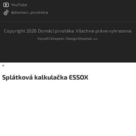
YouTube
@domaci_pivoteka
Copyright 2026
Domácí pivotéka
. Všechna práva vyhrazena.
Vytvořil
Shoptet
| Design
Shoptak.cz.
×
Splátková kalkulačka ESSOX