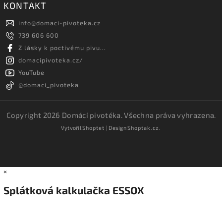
KONTAKT
info
@
domaci-pivoteka.cz
739 606 600
Z lásky k poctivému pivu...
domacipivoteka.cz/
YouTube
@domaci_pivoteka
Copyright 2026
Domácí pivotéka
. Všechna práva vyhrazena.
Vytvořil
Shoptet
| Design
Shoptak.cz.
×
Splátková kalkulačka ESSOX