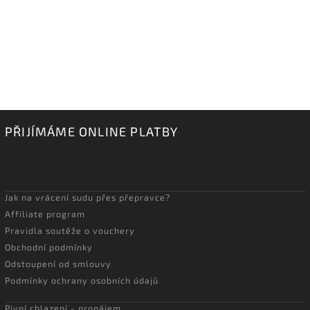
PŘIJÍMÁME ONLINE PLATBY
Jak na vrácení sudu přes přepravce?
Affiliate program
Pravidla soutěže o vouchery
Obchodní podmínky
Odstoupení od smlouvy
Podmínky ochrany osobních údajů
Pivní chlazení - pronájem