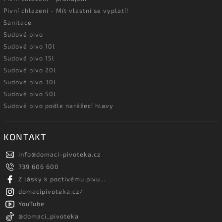
Pivní chlazení - Mít vlastní se vyplatí!
Sanitace
Sudové pivo
Sudové pivo 10l
Sudové pivo 15l
Sudové pivo 20l
Sudové pivo 30l
Sudové pivo 50l
Sudové pivo podle narážecí hlavy
KONTAKT
info
@
domaci-pivoteka.cz
739 606 600
Z lásky k poctivému pivu...
domacipivoteka.cz/
YouTube
@domaci_pivoteka