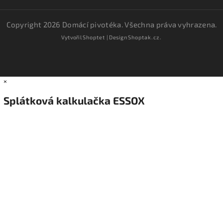
Copyright 2026
Domácí pivotéka
. Všechna práva vyhrazena.
Vytvořil
Shoptet
| Design
Shoptak.cz.
×
Splátková kalkulačka ESSOX