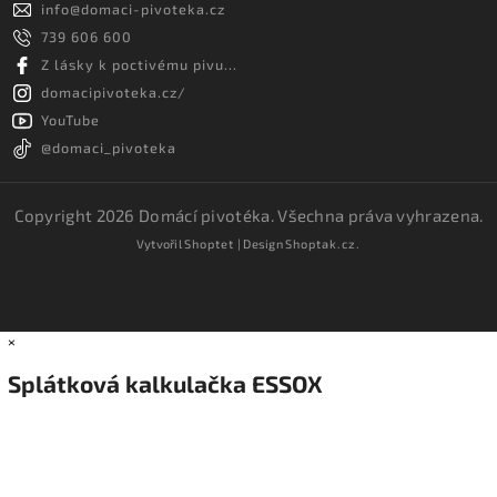
info
@
domaci-pivoteka.cz
739 606 600
Z lásky k poctivému pivu...
domacipivoteka.cz/
YouTube
@domaci_pivoteka
Copyright 2026
Domácí pivotéka
. Všechna práva vyhrazena.
Vytvořil
Shoptet
| Design
Shoptak.cz.
×
Splátková kalkulačka ESSOX