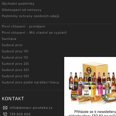
Obchodní podmínky
Odstoupení od smlouvy
Podmínky ochrany osobních údajů
Pivní chlazení - pronájem
Pivní chlazení - Mít vlastní se vyplatí!
Sanitace
Sudové pivo
Sudové pivo 10l
Sudové pivo 15l
Sudové pivo 20l
Sudové pivo 30l
Sudové pivo 50l
Sudové pivo podle narážecí hlavy
KONTAKT
info
@
domaci-pivoteka.cz
Přihlaste se k newsletter
739 606 600
získejte slevu 150 Kč na svůj