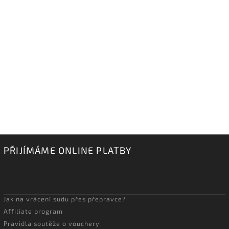
PŘIJÍMÁME ONLINE PLATBY
Jak na vrácení sudu přes přepravce?
Affiliate program
Pravidla soutěže o vouchery