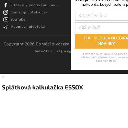
nákup dárkových balení p
Z lásky k poctivému pivu...
domacipivoteka.cz/
YouTube
@domaci_pivoteka
CHCI SLEVU A ODEBÍRA
Copyright 2026
Domácí pivotéka
. Všechna práva vyhrazena.
NOVINKY
Vytvořil
Shoptet
| Design
Shoptak.cz.
Přihlášením souhlasíte se zasílán
obchodních sdělení a se zpracová
osobních údajů.
×
Splátková kalkulačka ESSOX