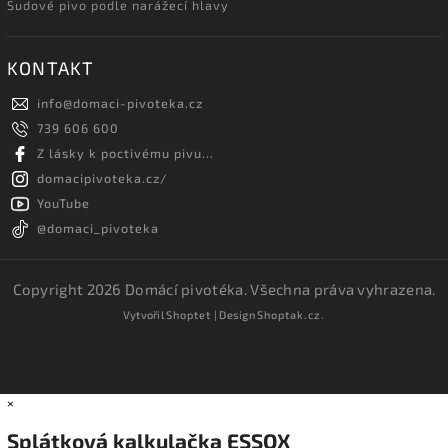
Sudové pivo podle narážecí hlavy
KONTAKT
info
@
domaci-pivoteka.cz
739 606 600
Z lásky k poctivému pivu...
domacipivoteka.cz/
YouTube
@domaci_pivoteka
Copyright 2026
Domácí pivotéka
. Všechna práva vyhrazena.
Vytvořil
Shoptet
| Design
Shoptak.cz.
×
Splátková kalkulačka ESSOX