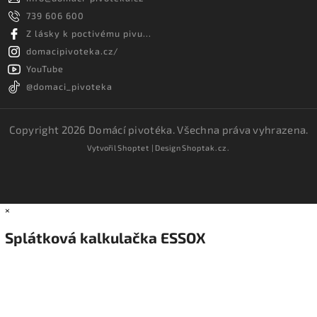
739 606 600
Z lásky k poctivému pivu...
domacipivoteka.cz/
YouTube
@domaci_pivoteka
Copyright 2026
Domácí pivotéka
. Všechna práva vyhrazena.
Vytvořil
Shoptet
| Design
Shoptak.cz.
×
Splátková kalkulačka ESSOX