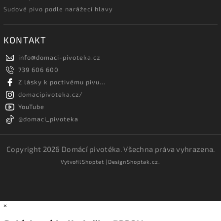
Sudové pivo podle narážecí hlavy
KONTAKT
info
@
domaci-pivoteka.cz
739 606 600
Z lásky k poctivému pivu...
domacipivoteka.cz/
YouTube
@domaci_pivoteka
Copyright 2026
Domácí pivotéka
. Všechna práva vyhrazena.
Vytvořil
Shoptet
| Design
Shoptak.cz.
×