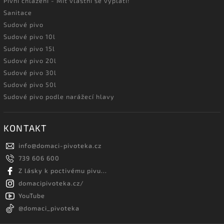
Pivní chlazení - Mít vlastní se vyplatí!
Sanitace
Sudové pivo
Sudové pivo 10l
Sudové pivo 15l
Sudové pivo 20l
Sudové pivo 30l
Sudové pivo 50l
Sudové pivo podle narážecí hlavy
KONTAKT
info
@
domaci-pivoteka.cz
739 606 600
Z lásky k poctivému pivu...
domacipivoteka.cz/
YouTube
@domaci_pivoteka