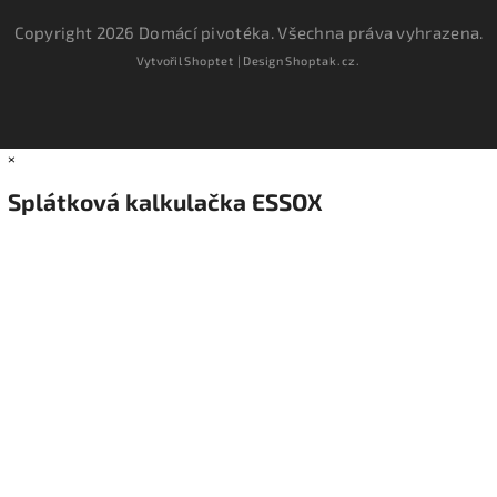
Copyright 2026
Domácí pivotéka
. Všechna práva vyhrazena.
Vytvořil
Shoptet
| Design
Shoptak.cz.
×
Splátková kalkulačka ESSOX