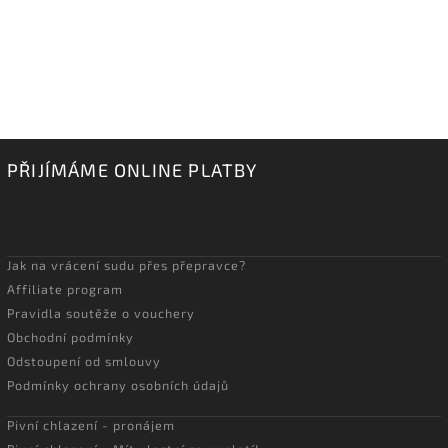
PŘIJÍMÁME ONLINE PLATBY
Jak na vrácení sudu přes přepravce?
Affiliate program
Pravidla soutěže o vouchery
Obchodní podmínky
Odstoupení od smlouvy
Podmínky ochrany osobních údajů
Pivní chlazení - pronájem