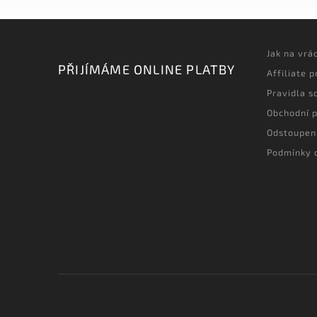
Jak na vrá
PŘIJÍMÁME ONLINE PLATBY
Affiliate 
Pravidla s
Obchodní 
Odstoupen
Podmínky 