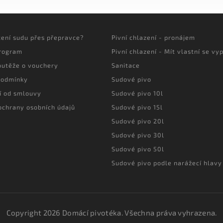
cení sudu přes přepravce?
Pivní chlazení - pronájem
program
Pivní chlazení - Mít vlastní se vyp
outěže o vouchery
Sanitace
podmínky
Sudové pivo
í od smlouvy
Sudové pivo 10l
ochrany osobních údajů
Sudové pivo 15l
Sudové pivo 20l
Sudové pivo 30l
Sudové pivo 50l
Sudové pivo podle narážecí hlavy
Copyright 2026
Domácí pivotéka
. Všechna práva vyhrazena.