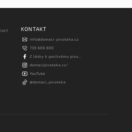
KONTAKT
latí!
info
@
domaci-pivoteka.cz
739 606 600
Z lásky k poctivému pivu...
domacipivoteka.cz/
YouTube
@domaci_pivoteka