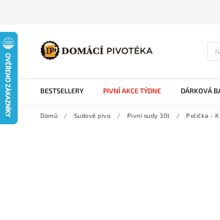
BESTSELLERY
PIVNÍ AKCE TÝDNE
DÁRKOVÁ BA
Domů
/
Sudové pivo
/
Pivní sudy 30l
/
Polička - K