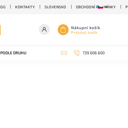
LOG
KONTAKTY
SLOVENSKO
OBCHODNÍ PODMÍNKY
P
Nákupní košík
Prázdný košík
PODLE DRUHU PIVA
SUDOVÉ PIVO
739 606 600
PIVO V PLECHU