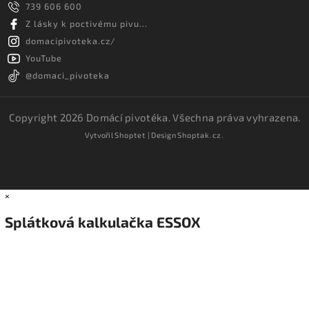
739 606 600
Z lásky k poctivému pivu...
domacipivoteka.cz/
YouTube
@domaci_pivoteka
Copyright 2026
Domácí pivotéka
. Všechna práva vyhrazena.
Vytvořil
Shoptet
| Design
Shoptak.cz.
×
Splátková kalkulačka ESSOX