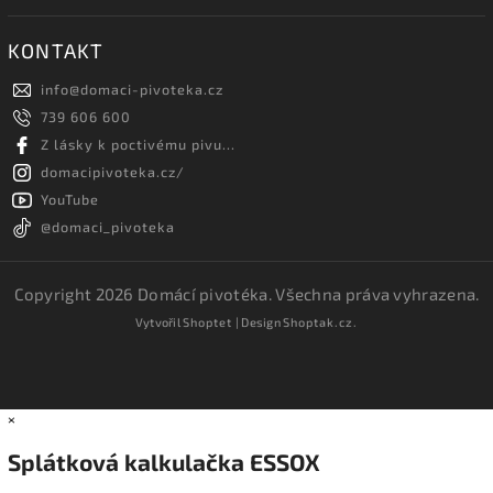
KONTAKT
info
@
domaci-pivoteka.cz
739 606 600
Z lásky k poctivému pivu...
domacipivoteka.cz/
YouTube
@domaci_pivoteka
Copyright 2026
Domácí pivotéka
. Všechna práva vyhrazena.
Vytvořil
Shoptet
| Design
Shoptak.cz.
×
Splátková kalkulačka ESSOX