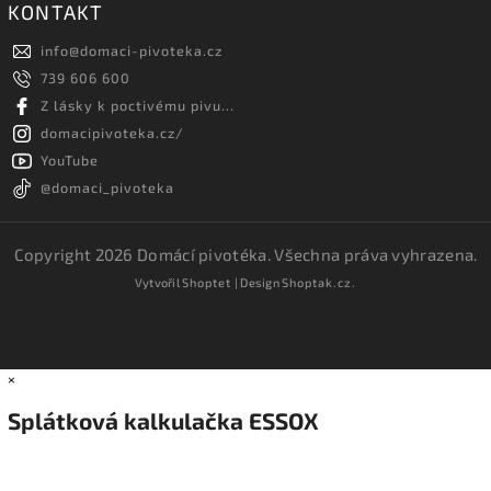
KONTAKT
info
@
domaci-pivoteka.cz
739 606 600
Z lásky k poctivému pivu...
domacipivoteka.cz/
YouTube
@domaci_pivoteka
Copyright 2026
Domácí pivotéka
. Všechna práva vyhrazena.
Vytvořil
Shoptet
| Design
Shoptak.cz.
×
Splátková kalkulačka ESSOX